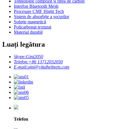
Tehnologie compozit și fibră de carbon
Interfon Bluetooth Mesh
Procesare CMF Hight Tech
Sistem de absorbție a șocurilor
Soluție magnetică
Policarbonat texturat
Material durabil
Luați legătura
Skype:
Gini2050
Telefon:
+86 13712032050
E-mail:
gini@vitalhelmets.com
Telefon