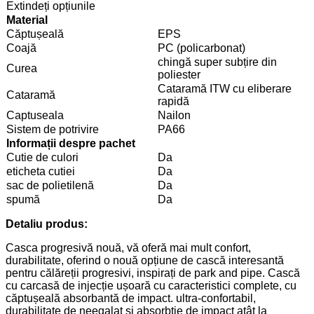
Extindeți opțiunile
Material
Căptușeală
EPS
Coajă
PC (policarbonat)
chingă super subțire din
Curea
poliester
Cataramă ITW cu eliberare
Cataramă
rapidă
Captuseala
Nailon
Sistem de potrivire
PA66
Informații despre pachet
Cutie de culori
Da
eticheta cutiei
Da
sac de polietilenă
Da
spumă
Da
Detaliu produs:
Casca progresivă nouă, vă oferă mai mult confort,
durabilitate, oferind o nouă opțiune de cască interesantă
pentru călăreții progresivi, inspirați de park and pipe. Cască
cu carcasă de injecție ușoară cu caracteristici complete, cu
căptușeală absorbantă de impact. ultra-confortabil,
durabilitate de neegalat și absorbție de impact atât la