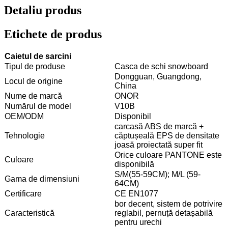
Detaliu produs
Etichete de produs
Caietul de sarcini
Tipul de produse
Casca de schi snowboard
Dongguan, Guangdong,
Locul de origine
China
Nume de marcă
ONOR
Numărul de model
V10B
OEM/ODM
Disponibil
carcasă ABS de marcă +
Tehnologie
căptușeală EPS de densitate
joasă proiectată super fit
Orice culoare PANTONE este
Culoare
disponibilă
S/M(55-59CM); M/L (59-
Gama de dimensiuni
64CM)
Certificare
CE EN1077
bor decent, sistem de potrivire
Caracteristică
reglabil, pernuță detașabilă
pentru urechi