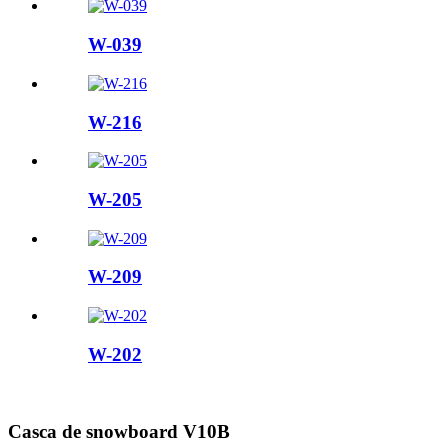
W-039
W-216
W-205
W-209
W-202
Casca de snowboard V10B