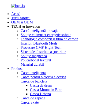
Acasă
Turul fabricii
OEM și ODM
TECH & Inovation
Cască inteligentă inovație
Soluție cu impact energetic scăzut
Tehnologie compozit și fibră de carbon
Interfon Bluetooth Mesh
Procesare CMF Hight Tech
Sistem de absorbție a șocurilor
Soluție magnetică
Policarbonat texturat
Material durabil
Produse
Casca inteligenta
Casca pentru bicicleta electrica
Casca de bicicleta
Casca de drum
Casca Mountain Bike
Casca Urbana
Casca de zapada
Casca Skate