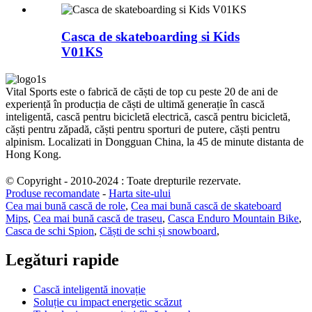
Casca de skateboarding si Kids
V01KS
Vital Sports este o fabrică de căști de top cu peste 20 de ani de
experiență în producția de căști de ultimă generație în cască
inteligentă, cască pentru bicicletă electrică, cască pentru bicicletă,
căști pentru zăpadă, căști pentru sporturi de putere, căști pentru
alpinism. Localizati in Dongguan China, la 45 de minute distanta de
Hong Kong.
© Copyright - 2010-2024 : Toate drepturile rezervate.
Produse recomandate
-
Harta site-ului
Cea mai bună cască de role
,
Cea mai bună cască de skateboard
Mips
,
Cea mai bună cască de traseu
,
Casca Enduro Mountain Bike
,
Casca de schi Spion
,
Căști de schi și snowboard
,
Legături rapide
Cască inteligentă inovație
Soluție cu impact energetic scăzut