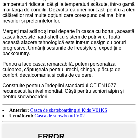
temperaturi ridicate, cât și la temperaturi scăzute, într-o gamă
mai largă de condiții. Dezvoltarea unei noi căști pentru a oferi
călăreților mai multe opțiuni care corespund cel mai bine
nevoilor și preferințelor lor.
Mergeți mai adânc și mai departe în casca cu boruri, această
cască freestyle hard-shell cu sistem de potrivire. Toată
această afacere tehnologică este într-un design cu boruri
progresive. Urmăriți sesiunile de freestyle și expedițiile
backcountry.
Pentru a face casca remarcabilă, putem personaliza
culoarea, căptușeala pentru urechi, chinga, plăcuța de
confort, decalcomania și cutia de culoare.
Construite pentru a îndeplini standardul CE EN1077
recunoscut la nivel mondial, Căști pentru schiori alpin și
pentru snowboarderi.
Anterior:
Casca de skateboarding si Kids V01KS
Următorul:
Casca de snowboard V02