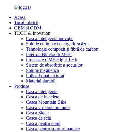
Acasă
Turul fabricii
OEM și ODM
TECH & Inovation
Cască inteligentă inovație
Soluție cu impact energetic scăzut
Tehnologie compozit și fibră de carbon
Interfon Bluetooth Mesh
Procesare CMF Hight Tech
Sistem de absorbție a șocurilor
Soluție magnetică
Policarbonat texturat
Material durabil
Produse
Casca inteligenta
Casca de bicicleta
Casca Mountain Bike
Casca Urban/Commute
Casca Skate
Casca de schi
Casca pentru copii
Casca pentru sporturi nautice