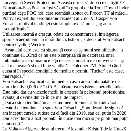
norvegiană Sweet Protection. Aceasta urmează după ce cicliștii EF
Education-EasyPost au fost văzuți în grupul de la Tour Down Under
purtând căști POC noi, care seamănă izbitor cu Procen TT al mărcii.
Potrivit expertului aerodinamic rezident al Uno-X, Casper von
Folsach, motivul tendinței este simplu: există un câștig aero
„semnificativ”.
Utilizarea internă a crescut, odată cu concentrarea și înțelegerea
sporită a aerodinamicii în rândul cicliștilor”, a declarat Von Folsach
pentru Cycling Weekly.
„Avantajul aero este cu siguranță ceea ce aș numi semnificativ”, a
continuat el. „Cred că nu este o surpriză că se datorează unei
îmbunătățiri aerodinamice față de casca noastră mai universală – și
atât mai ușoară și mai bine ventilată – Falconer 2Vi. Atunci când
cursa și în special condițiile de mediu o permit, [Tucker] este casca
mai rapidă.”
Von Folsach a explicat că, în medie, casca are o îmbunătățire de
aproximativ 0,006 m² în CdA, măsurarea rezistenței aerodinamice.
Este mic, dar cu vitezele medii în creștere în pelotonul profesionist,
avantajul devine din ce în ce mai de impact.
„Dacă este o tendință în acest moment, trebuie să fim adevărați
creatori de tendințe”, a spus Von Folsach. „Sunt destul de sigur că
am început cursele rutiere cu el încă din 2019, sau cel puțin în 2020.
Dar acest lucru a fost probabil în curse mai mici și pe piloti mai puțin
cunoscuți.”
La Volta ao Algarve de anul trecut, Alexander Kristoff de la Uno-X