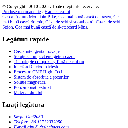
© Copyright - 2010-2025 : Toate drepturile rezervate.
Produse recomandate
-
Harta site-ului
Casca Enduro Mountain Bike
,
Cea mai bună cască de traseu
,
Cea
mai bună cască de role
,
Căști de schi și snowboard
,
Casca de schi
Spion
,
Cea mai bună cască de skateboard Mips
,
Legături rapide
Cască inteligentă inovație
Soluție cu impact energetic scăzut
Tehnologie compozit și fibră de carbon
Interfon Bluetooth Mesh
Procesare CMF Hight Tech
Sistem de absorbție a șocurilor
Soluție magnetică
Policarbonat texturat
Material durabil
Luați legătura
Skype:
Gini2050
Telefon:
+86 13712032050
E-mail:
gini@vitalhelmets.com