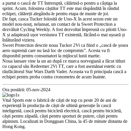
a purtat o cască de TT întreruptă, călărind-o pentru a câștiga la
sprint. Acum, folosirea căștilor TT este mai răspândită în rândul
echipei, călăreții alegându-le pentru etapa de munte de joi.
De fapt, casca Tucker folosită de Uno-X în acest sezon este un
model nou-nouț, nelansat, un contact de la Sweet Protection a
dezvăluit Cycling Weekly. A fost dezvoltat împreună cu pilotii Uno-
X și adaptează ușor versiunea TT existentă, făcând-o mai ușoară și
înlăturând viziera.
Sweet Protection descrie noua Tucker 2Vi ca fiind o „cască de șosea
aero supremă care nu lasă loc de compromis”. Acesta va fi
disponibil pentru consumatori la mijlocul lunii martie.
Noua lansare vine la un an după ce marca norvegiană a făcut titluri
cu capacul său Redeemer 2Vi TT, care a fost asemănat estetic cu
răufăcătorul Star Wars Darth Vader. Aceasta va fi principala cască a
echipei pentru proba contra cronometru de acum înainte.
Ora postării: 05-nov-2024
Vital Sports este o fabrică de căști de top cu peste 20 de ani de
experiență în producția de căști de ultimă generație în cască
inteligentă, cască pentru bicicletă electrică, cască pentru bicicletă,
căști pentru zăpadă, căști pentru sporturi de putere, căști pentru
alpinism. Localizati in Dongguan China, la 45 de minute distanta de
Hong Kong.