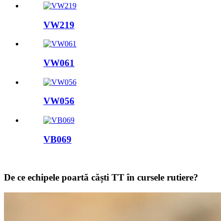
VW219
VW061
VW056
VB069
De ce echipele poartă căști TT în cursele rutiere?