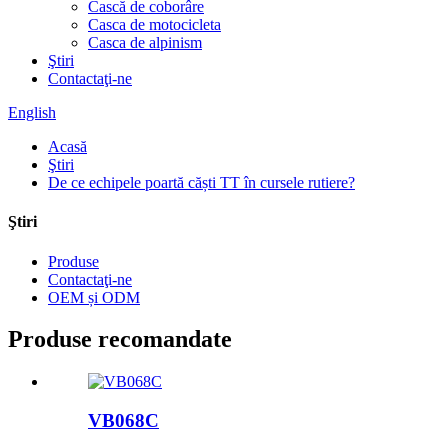
Cască de coborâre
Casca de motocicleta
Casca de alpinism
Ştiri
Contactaţi-ne
English
Acasă
Ştiri
De ce echipele poartă căști TT în cursele rutiere?
Ştiri
Produse
Contactaţi-ne
OEM și ODM
Produse recomandate
VB068C