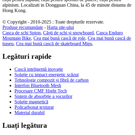
alpinism. Localizati in Dongguan China, la 45 de minute distanta de
Hong Kong.
© Copyright - 2010-2025 : Toate drepturile rezervate.
Produse recomandate
-
Harta site-ului
Casca de schi Spion
,
Căști de schi și snowboard
,
Casca Enduro
Mountain Bike
,
Cea mai bună cască de role
,
Cea mai bună cască de
traseu
,
Cea mai bună cască de skateboard Mips
,
Legături rapide
Cască inteligentă inovație
Soluție cu impact energetic scăzut
Tehnologie compozit și fibră de carbon
Interfon Bluetooth Mesh
Procesare CMF Hight Tech
Sistem de absorbție a șocurilor
Soluție magnetică
Policarbonat texturat
Material durabil
Luați legătura