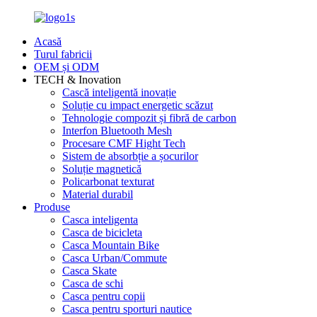
Acasă
Turul fabricii
OEM și ODM
TECH & Inovation
Cască inteligentă inovație
Soluție cu impact energetic scăzut
Tehnologie compozit și fibră de carbon
Interfon Bluetooth Mesh
Procesare CMF Hight Tech
Sistem de absorbție a șocurilor
Soluție magnetică
Policarbonat texturat
Material durabil
Produse
Casca inteligenta
Casca de bicicleta
Casca Mountain Bike
Casca Urban/Commute
Casca Skate
Casca de schi
Casca pentru copii
Casca pentru sporturi nautice