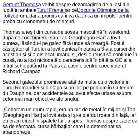
Geraint Thomas
a vorbit despre dezamăgirea de a ieși din
luptă în ambele
Turul Franței
iar cel
Jocurile Olimpice de la
Tokyo
drum, dar a promis că îi va da „încă un impuls” pentru
proba cu cronometru de miercuri.
Thomas a ieșit din cursa de șosea masculină în weekend,
după ce coechipierul său Tao Geoghegan Hart a lovit
puntea, lăsându-l pe galez fără unde să meargă. Fostul
câștigător al Turului a lovit puntea în etapa a 3-a a cursei din
acest an și și-a dislocat umărul și, deși a reușit să continue în
cursă, nu a fost niciodată o caracteristică în bătălia GC și a
intrat șchiopătând la Paris ca casnic pentru coechipierul
Richard Carapaz.
Sezonul galezului promisese atât de multe cu o victorie în
Turul Romandiei și o etapă și un loc pe podium în Criterium
du Dauphine, dar accidentele au avut efecte uriașe asupra
celor mai mari obiective ale anului.
„Coboram un drum rapid, era un pic de metal în mijloc și Tao
[Geoghegan Hart] a lovit asta și și-a pierdut roata din față, iar
eu eram direct în spatele lui”, a spus Thomas despre căderea
sa de sâmbătă. cursa bărbaților care l-a determinat să
abandoneze.