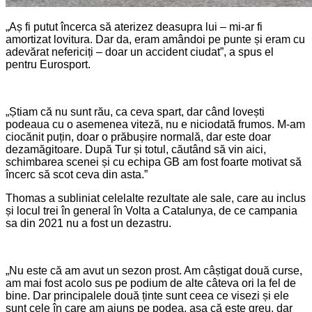
„Aș fi putut încerca să aterizez deasupra lui – mi-ar fi
amortizat lovitura. Dar da, eram amândoi pe punte și eram cu
adevărat nefericiți – doar un accident ciudat”, a spus el
pentru Eurosport.
„Știam că nu sunt rău, ca ceva spart, dar când lovești
podeaua cu o asemenea viteză, nu e niciodată frumos. M-am
ciocănit puțin, doar o prăbușire normală, dar este doar
dezamăgitoare. După Tur și totul, căutând să vin aici,
schimbarea scenei și cu echipa GB am fost foarte motivat să
încerc să scot ceva din asta.”
Thomas a subliniat celelalte rezultate ale sale, care au inclus
și locul trei în general în Volta a Catalunya, de ce campania
sa din 2021 nu a fost un dezastru.
„Nu este că am avut un sezon prost. Am câștigat două curse,
am mai fost acolo sus pe podium de alte câteva ori la fel de
bine. Dar principalele două ținte sunt ceea ce visezi și ele
sunt cele în care am ajuns pe podea, așa că este greu, dar