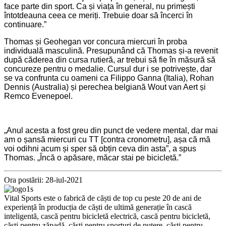
face parte din sport. Ca și viața în general, nu primești
întotdeauna ceea ce meriți. Trebuie doar să încerci în
continuare.”
Thomas și Geohegan vor concura miercuri în proba
individuală masculină. Presupunând că Thomas și-a revenit
după căderea din cursa rutieră, ar trebui să fie în măsură să
concureze pentru o medalie. Cursul dur i se potrivește, dar
se va confrunta cu oameni ca Filippo Ganna (Italia), Rohan
Dennis (Australia) și perechea belgiană Wout van Aert și
Remco Evenepoel.
„Anul acesta a fost greu din punct de vedere mental, dar mai
am o șansă miercuri cu TT [contra cronometru], așa că mă
voi odihni acum și sper să obțin ceva din asta”, a spus
Thomas. „Încă o apăsare, măcar stai pe bicicletă.”
Ora postării: 28-iul-2021
Vital Sports este o fabrică de căști de top cu peste 20 de ani de
experiență în producția de căști de ultimă generație în cască
inteligentă, cască pentru bicicletă electrică, cască pentru bicicletă,
căști pentru zăpadă, căști pentru sporturi de putere, căști pentru