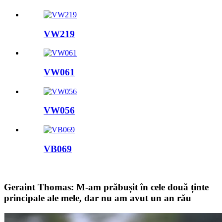
VW219
VW061
VW056
VB069
Geraint Thomas: M-am prăbușit în cele două ținte
principale ale mele, dar nu am avut un an rău