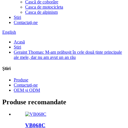
Cască de coborâre
Casca de motocicleta
Casca de alpinism
Ştiri
Contactaţi-ne
English
Acasă
Ştiri
Geraint Thomas: M-am prăbușit în cele două ținte principale
ale mele, dar nu am avut un an rău
Ştiri
Produse
Contactaţi-ne
OEM și ODM
Produse recomandate
VB068C