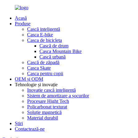
Acasă
Produse
Cască inteligentă
Casca E-bike
Casca de bicicleta
Cască de drum
Casca Mountain Bike
Cască urbană
Cască de zăpadă
Casca Skate
Casca pentru copii
OEM și ODM
Tehnologie și inovație
Inovație cască inteligentă
Sistem de amortizare a șocurilor
Procesare Hight Tech
Policarbonat texturat
Soluție magnetică
Material durabil
Știri
Contactează-ne