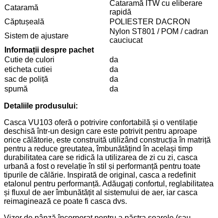
Cataramă ITW cu eliberare
Cataramă
rapidă
Căptușeală
POLIESTER DACRON
Nylon ST801 / POM / cadran
Sistem de ajustare
cauciucat
Informații despre pachet
Cutie de culori
da
eticheta cutiei
da
sac de poliță
da
spumă
da
Detaliile produsului:
Casca VU103 oferă o potrivire confortabilă și o ventilație
deschisă într-un design care este potrivit pentru aproape
orice călătorie, este construită utilizând construcția în matriță
pentru a reduce greutatea, îmbunătățind în același timp
durabilitatea care se ridică la utilizarea de zi cu zi, casca
urbană a fost o revelație în stil și performanță pentru toate
tipurile de călărie. Inspirată de original, casca a redefinit
etalonul pentru performanță. Adăugați confortul, reglabilitatea
și fluxul de aer îmbunătățit al sistemului de aer, iar casca
reimaginează ce poate fi casca dvs.
Vizor de pânză încorporat pentru a păstra soarele (sau