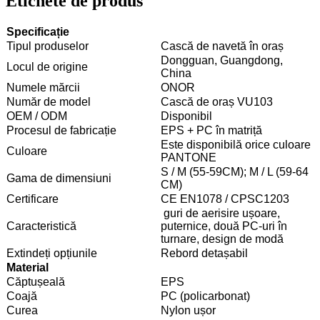
Etichete de produs
Specificație
Tipul produselor
Cască de navetă în oraș
Dongguan, Guangdong,
Locul de origine
China
Numele mărcii
ONOR
Număr de model
Cască de oraș VU103
OEM / ODM
Disponibil
Procesul de fabricație
EPS + PC în matriță
Este disponibilă orice culoare
Culoare
PANTONE
S / M (55-59CM); M / L (59-64
Gama de dimensiuni
CM)
Certificare
CE EN1078 / CPSC1203
guri de aerisire ușoare,
Caracteristică
puternice, două PC-uri în
turnare, design de modă
Extindeți opțiunile
Rebord detașabil
Material
Căptușeală
EPS
Coajă
PC (policarbonat)
Curea
Nylon ușor