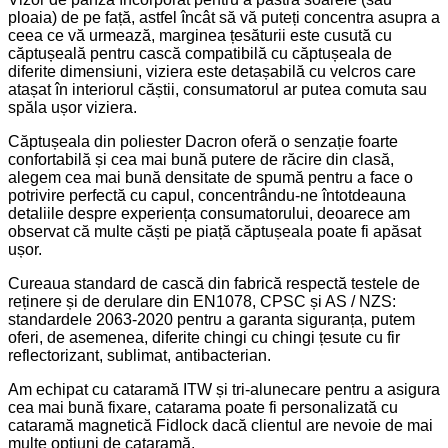
ploaia) de pe față, astfel încât să vă puteți concentra asupra a
ceea ce vă urmează, marginea țesăturii este cusută cu
căptușeală pentru cască compatibilă cu căptușeala de
diferite dimensiuni, viziera este detașabilă cu velcros care
atașat în interiorul căștii, consumatorul ar putea comuta sau
spăla ușor viziera.
Căptușeala din poliester Dacron oferă o senzație foarte
confortabilă și cea mai bună putere de răcire din clasă,
alegem cea mai bună densitate de spumă pentru a face o
potrivire perfectă cu capul, concentrându-ne întotdeauna
detaliile despre experiența consumatorului, deoarece am
observat că multe căști pe piață căptușeala poate fi apăsat
ușor.
Cureaua standard de cască din fabrică respectă testele de
reținere și de derulare din EN1078, CPSC și AS / NZS:
standardele 2063-2020 pentru a garanta siguranța, putem
oferi, de asemenea, diferite chingi cu chingi țesute cu fir
reflectorizant, sublimat, antibacterian.
Am echipat cu cataramă ITW și tri-alunecare pentru a asigura
cea mai bună fixare, catarama poate fi personalizată cu
cataramă magnetică Fidlock dacă clientul are nevoie de mai
multe opțiuni de cataramă.