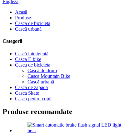
Engleză
Acasă
Produse
Casca de bicicleta
Cască urbană
Categorii
Cască inteligentă
Casca E-bike
Casca de bicicleta
Cască de drum
Casca Mountain Bike
Cască urbană
Cască de zăpadă
Casca Skate
Casca pentru copii
Produse recomandate