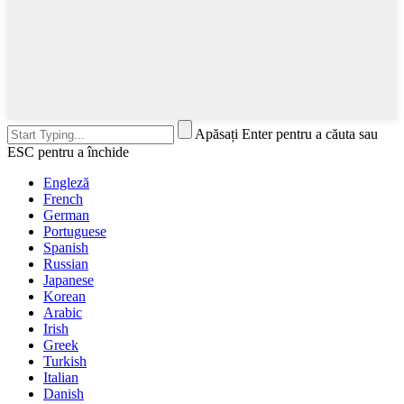
Apăsați Enter pentru a căuta sau
ESC pentru a închide
Engleză
French
German
Portuguese
Spanish
Russian
Japanese
Korean
Arabic
Irish
Greek
Turkish
Italian
Danish