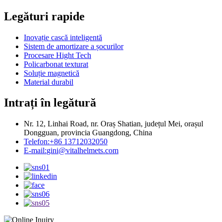
Legături rapide
Inovație cască inteligentă
Sistem de amortizare a șocurilor
Procesare Hight Tech
Policarbonat texturat
Soluție magnetică
Material durabil
Intrați în legătură
Nr. 12, Linhai Road, nr. Oraș Shatian, județul Mei, orașul
Dongguan, provincia Guangdong, China
Telefon:
+86 13712032050
E-mail:
gini@vitalhelmets.com