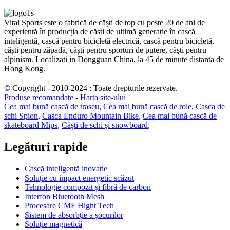
Vital Sports este o fabrică de căști de top cu peste 20 de ani de
experiență în producția de căști de ultimă generație în cască
inteligentă, cască pentru bicicletă electrică, cască pentru bicicletă,
căști pentru zăpadă, căști pentru sporturi de putere, căști pentru
alpinism. Localizati in Dongguan China, la 45 de minute distanta de
Hong Kong.
© Copyright - 2010-2024 : Toate drepturile rezervate.
Produse recomandate
-
Harta site-ului
Cea mai bună cască de traseu
,
Cea mai bună cască de role
,
Casca de
schi Spion
,
Casca Enduro Mountain Bike
,
Cea mai bună cască de
skateboard Mips
,
Căști de schi și snowboard
,
Legături rapide
Cască inteligentă inovație
Soluție cu impact energetic scăzut
Tehnologie compozit și fibră de carbon
Interfon Bluetooth Mesh
Procesare CMF Hight Tech
Sistem de absorbție a șocurilor
Soluție magnetică