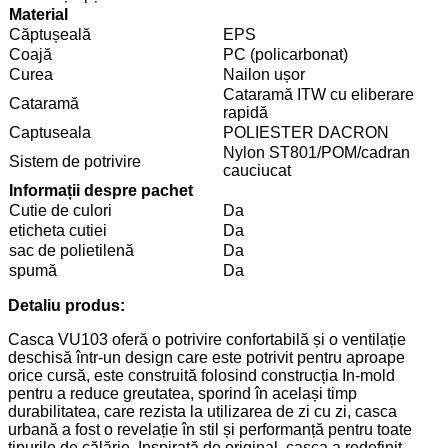
Material
Căptușeală
EPS
Coajă
PC (policarbonat)
Curea
Nailon ușor
Cataramă ITW cu eliberare
Cataramă
rapidă
Captuseala
POLIESTER DACRON
Nylon ST801/POM/cadran
Sistem de potrivire
cauciucat
Informații despre pachet
Cutie de culori
Da
eticheta cutiei
Da
sac de polietilenă
Da
spumă
Da
Detaliu produs:
Casca VU103 oferă o potrivire confortabilă și o ventilație
deschisă într-un design care este potrivit pentru aproape
orice cursă, este construită folosind construcția In-mold
pentru a reduce greutatea, sporind în același timp
durabilitatea, care rezista la utilizarea de zi cu zi, casca
urbană a fost o revelație în stil și performanță pentru toate
tipurile de călărie. Inspirată de original, casca a redefinit