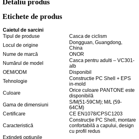
Detaliu produs
Etichete de produs
Caietul de sarcini
Tipul de produse
Casca de ciclism
Dongguan, Guangdong,
Locul de origine
China
Nume de marcă
ONOR
Casca pentru adulti – VC301-
Numărul de model
alb
OEM/ODM
Disponibil
Constructie PC Shell + EPS
Tehnologie
in-mold
Orice culoare PANTONE este
Culoare
disponibilă
S/M(51-59CM); M/L (59-
Gama de dimensiuni
64CM)
Certificare
CE EN1078/CPSC1203
Construcție PC Shell, montare
Caracteristică
confortabilă a capului, design
cu profil redus
Extindeți opțiunile