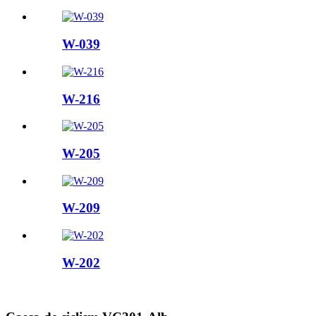
W-039
W-216
W-205
W-209
W-202