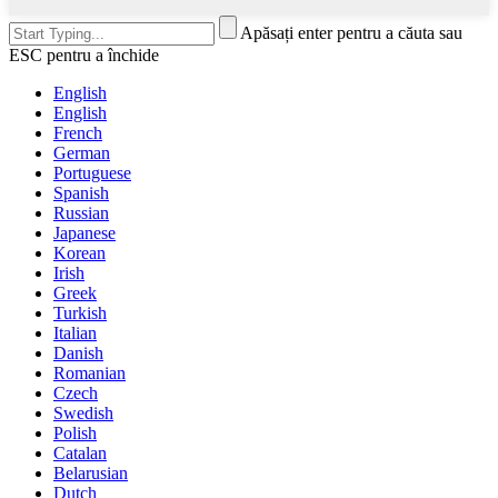
Apăsați enter pentru a căuta sau
ESC pentru a închide
English
English
French
German
Portuguese
Spanish
Russian
Japanese
Korean
Irish
Greek
Turkish
Italian
Danish
Romanian
Czech
Swedish
Polish
Catalan
Belarusian
Dutch