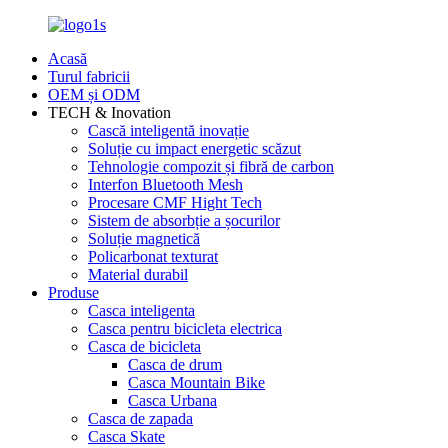
Acasă
Turul fabricii
OEM și ODM
TECH & Inovation
Cască inteligentă inovație
Soluție cu impact energetic scăzut
Tehnologie compozit și fibră de carbon
Interfon Bluetooth Mesh
Procesare CMF Hight Tech
Sistem de absorbție a șocurilor
Soluție magnetică
Policarbonat texturat
Material durabil
Produse
Casca inteligenta
Casca pentru bicicleta electrica
Casca de bicicleta
Casca de drum
Casca Mountain Bike
Casca Urbana
Casca de zapada
Casca Skate