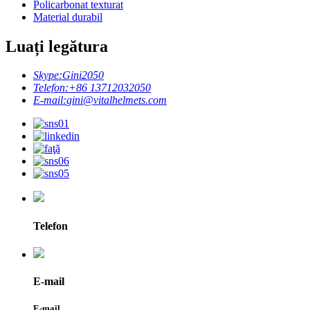
Policarbonat texturat
Material durabil
Luați legătura
Skype:
Gini2050
Telefon:
+86 13712032050
E-mail:
gini@vitalhelmets.com
Telefon
E-mail
E-mail