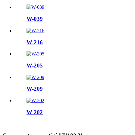
W-039
W-216
W-205
W-209
W-202