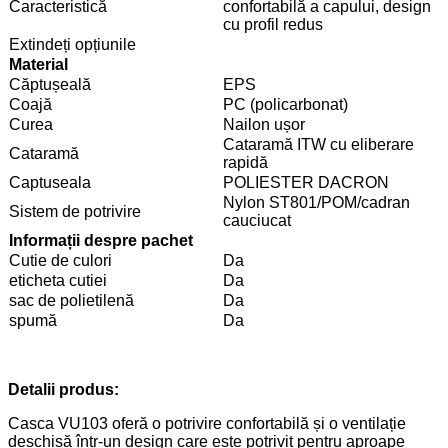
Caracteristică
confortabilă a capului, design
cu profil redus
Extindeți opțiunile
Material
Căptușeală
EPS
Coajă
PC (policarbonat)
Curea
Nailon ușor
Cataramă ITW cu eliberare
Cataramă
rapidă
Captuseala
POLIESTER DACRON
Nylon ST801/POM/cadran
Sistem de potrivire
cauciucat
Informații despre pachet
Cutie de culori
Da
eticheta cutiei
Da
sac de polietilenă
Da
spumă
Da
Detalii produs:
Casca VU103 oferă o potrivire confortabilă și o ventilație
deschisă într-un design care este potrivit pentru aproape