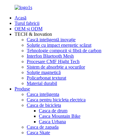
Acasă
Turul fabricii
OEM și ODM
TECH & Inovation
Cască inteligentă inovație
Soluție cu impact energetic scăzut
Tehnologie compozit și fibră de carbon
Interfon Bluetooth Mesh
Procesare CMF Hight Tech
Sistem de absorbție a șocurilor
Soluție magnetică
Policarbonat texturat
Material durabil
Produse
Casca inteligenta
Casca pentru bicicleta electrica
Casca de bicicleta
Casca de drum
Casca Mountain Bike
Casca Urbana
Casca de zapada
Casca Skate