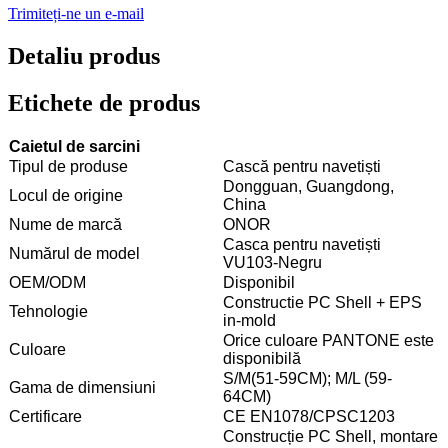
Trimiteți-ne un e-mail
Detaliu produs
Etichete de produs
Caietul de sarcini
Tipul de produse
Cască pentru navetiști
Dongguan, Guangdong,
Locul de origine
China
Nume de marcă
ONOR
Casca pentru navetiști
Numărul de model
VU103-Negru
OEM/ODM
Disponibil
Constructie PC Shell + EPS
Tehnologie
in-mold
Orice culoare PANTONE este
Culoare
disponibilă
S/M(51-59CM); M/L (59-
Gama de dimensiuni
64CM)
Certificare
CE EN1078/CPSC1203
Construcție PC Shell, montare