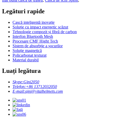
mai bună cască de traseu
,
Casca de schi Spion
,
Legături rapide
Cască inteligentă inovație
Soluție cu impact energetic scăzut
Tehnologie compozit și fibră de carbon
Interfon Bluetooth Mesh
Procesare CMF Hight Tech
Sistem de absorbție a șocurilor
Soluție magnetică
Policarbonat texturat
Material durabil
Luați legătura
Skype:
Gini2050
Telefon:
+86 13712032050
E-mail:
gini@vitalhelmets.com