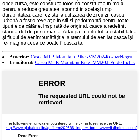
orice cursă, este construită folosind construcția In-mold
pentru a reduce greutatea, sporind în același timp
durabilitatea, care rezista la utilizarea de zi cu zi, casca
urbană a fost o revelație în stil și performanță pentru toate
tipurile de călărie. Inspirată de original, casca a redefinit
standardul de performanță. Adăugați confortul, ajustabilitatea
și fluxul de aer îmbunătățit al sistemului de aer, iar casca își
re-imagina ceea ce poate fi casca ta.
Anterior:
Casca MTB Mountain Bike -VM202-Rosu&Negru
Următorul:
Casca MTB Mountain Bike -VM203-Verde Inchis